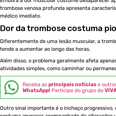
Embora a dor muscular costume desaparecer ap
trombose venosa profunda apresenta caracterís
médico imediato.
Dor da trombose costuma pi
Diferentemente de uma lesão muscular, a tromb
tende a aumentar ao longo das horas.
Além disso, o problema geralmente afeta apenas
atividades simples, como caminhar ou permane
Receba as
principais notícias
e outro
WhatsApp!
Participe do grupo do
VIV
Outro sinal importante é o inchaço progressivo
costuma aparecer acompanhado de alterações vi