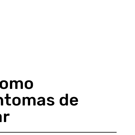
como
intomas de
ar