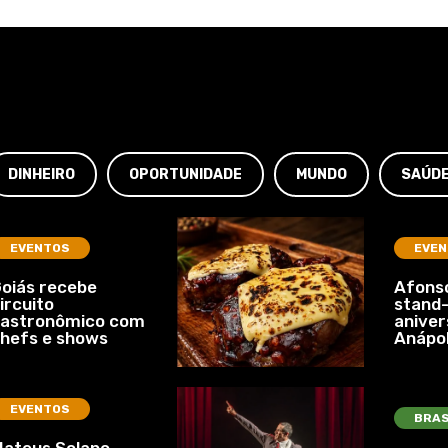
DINHEIRO
OPORTUNIDADE
MUNDO
SAÚD
EVENTOS
EVEN
oiás recebe
Afonso
ircuito
stand-
gastronômico com
aniver
hefs e shows
Anápol
EVENTOS
BRAS