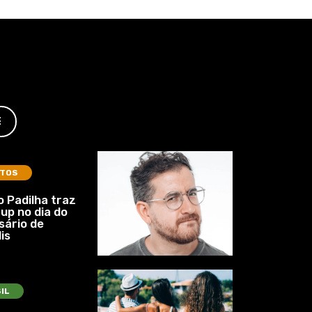
E
TOS
 Padilha traz
up no dia do
sário de
is
IL