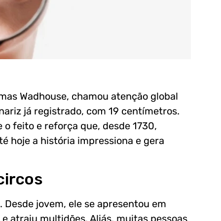
as Wadhouse, chamou atenção global
 nariz já registrado, com 19 centímetros.
o feito e reforça que, desde 1730,
é hoje a história impressiona e gera
circos
. Desde jovem, ele se apresentou em
e atraiu multidões. Aliás, muitas pessoas