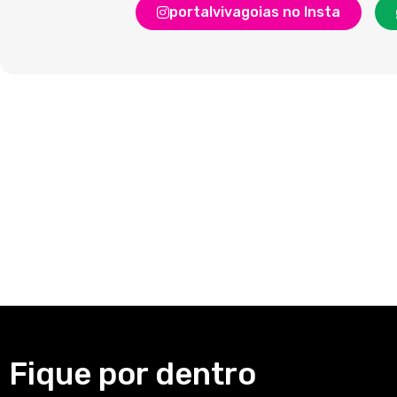
portalvivagoias no Insta
Fique por dentro