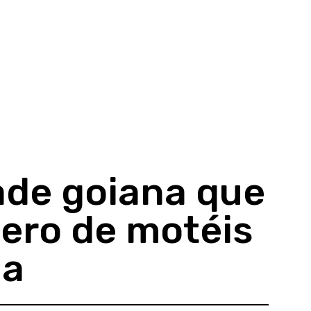
dade goiana que
ero de motéis
na