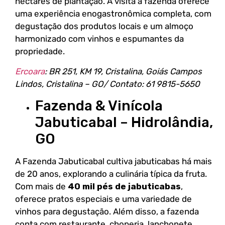
hectares de plantação. A visita à fazenda oferece
uma experiência enogastronômica completa, com
degustação dos produtos locais e um almoço
harmonizado com vinhos e espumantes da
propriedade.
Ercoara
: BR 251, KM 19, Cristalina, Goiás Campos
Lindos, Cristalina – GO/ Contato: 61 9815-5650
Fazenda & Vinícola
Jabuticabal – Hidrolândia,
GO
A Fazenda Jabuticabal cultiva jabuticabas há mais
de 20 anos, explorando a culinária típica da fruta.
Com mais de
40 mil pés de jabuticabas
,
oferece pratos especiais e uma variedade de
vinhos para degustação. Além disso, a fazenda
conta com restaurante, choperia, lanchonete,