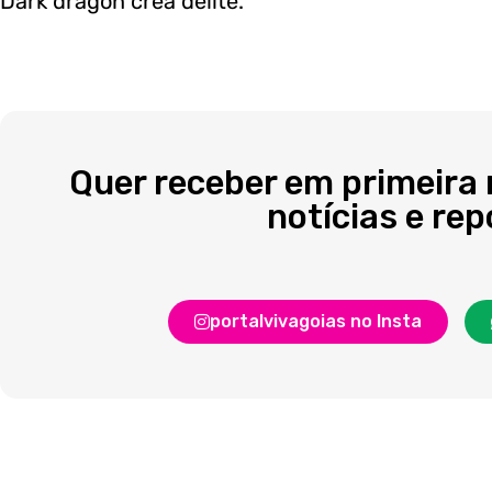
Dark dragon crea delite.
Quer receber em primeira
notícias e re
portalvivagoias no Insta