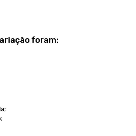
ariação foram:
da;
;