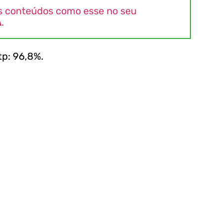
s conteúdos como esse no seu
A
.
p: 96,8%.