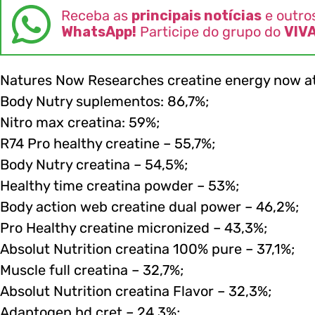
Receba as
principais notícias
e outro
WhatsApp!
Participe do grupo do
VIV
Natures Now Researches creatine energy now at
Body Nutry suplementos: 86,7%;
Nitro max creatina: 59%;
R74 Pro healthy creatine – 55,7%;
Body Nutry creatina – 54,5%;
Healthy time creatina powder – 53%;
Body action web creatine dual power – 46,2%;
Pro Healthy creatine micronized – 43,3%;
Absolut Nutrition creatina 100% pure – 37,1%;
Muscle full creatina – 32,7%;
Absolut Nutrition creatina Flavor – 32,3%;
Adaptogen hd cret – 24,3%;