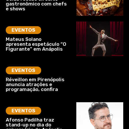
gastronômico com chefs
e shows
EVENTOS
Mateus Solano
apresenta espetáculo “O
Figurante” em Anápolis
EVENTOS
Réveillon em Pirenópolis
anuncia atrações e
programação, confira
EVENTOS
Afonso Padilha traz
stand-up no dia do