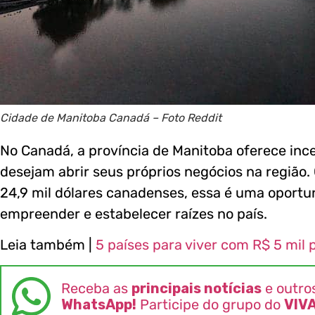
Cidade de Manitoba Canadá – Foto Reddit
No Canadá, a província de Manitoba oferece in
desejam abrir seus próprios negócios na regiã
24,9 mil dólares canadenses, essa é uma oport
empreender e estabelecer raízes no país.
Leia também |
5 países para viver com R$ 5 mil 
Receba as
principais notícias
e outro
WhatsApp!
Participe do grupo do
VIV