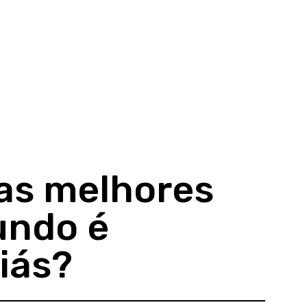
as melhores
undo é
iás?