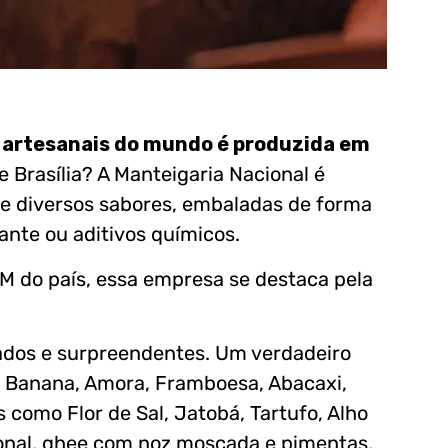
 artesanais do mundo é produzida em
 Brasília? A Manteigaria Nacional é
de diversos sabores, embaladas de forma
nte ou aditivos químicos.
.M do país, essa empresa se destaca pela
iados e surpreendentes. Um verdadeiro
o Banana, Amora, Framboesa, Abacaxi,
 como Flor de Sal, Jatobá, Tartufo, Alho
ional, ghee com noz moscada e pimentas,