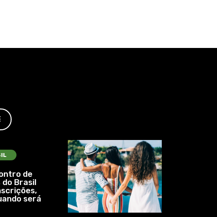
E
IL
ontro de
 do Brasil
nscrições,
uando será