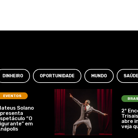
DINHEIRO
OPORTUNIDADE
MUNDO
SAÚD
EVENTOS
BRAS
ateus Solano
2º Enc
presenta
Trisais
spetáculo “O
abre i
igurante” em
veja q
nápolis