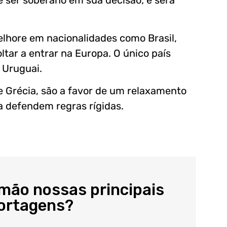
de ser soberano em sua decisão; e será
lhore em nacionalidades como Brasil,
tar a entrar na Europa. O único país
 Uruguai.
 e Grécia, são a favor de um relaxamento
 defendem regras rígidas.
 mão nossas principais
portagens?