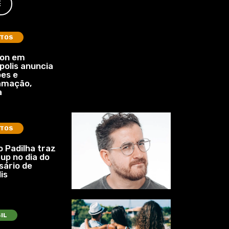
E
TOS
lon em
polis anuncia
es e
amação,
a
TOS
 Padilha traz
up no dia do
sário de
is
IL