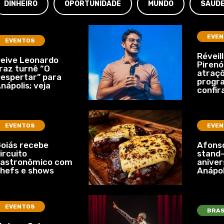
DINHEIRO
OPORTUNIDADE
MUNDO
SAÚD
EVEN
EVENTOS
Réveil
eive Leonardo
Pirenó
raz turnê “O
atraçõ
espertar” para
progr
nápolis; veja
confir
EVENTOS
EVEN
oiás recebe
Afonso
ircuito
stand-
gastronômico com
aniver
hefs e shows
Anápol
EVENTOS
BRAS