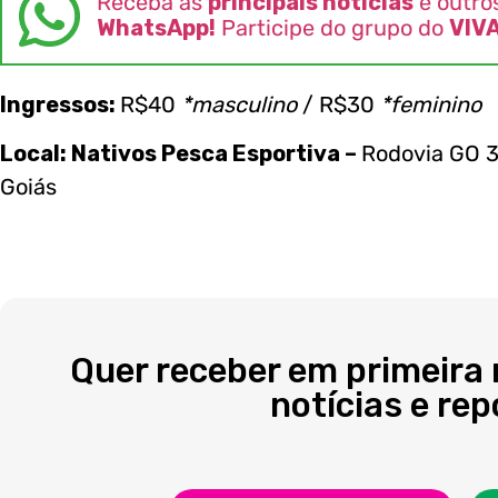
Receba as
principais notícias
e outro
WhatsApp!
Participe do grupo do
VIV
Ingressos:
R$40
*masculino
/ R$30
*feminino
Local: Nativos Pesca Esportiva –
Rodovia GO 
Goiás
Quer receber em primeira
notícias e re