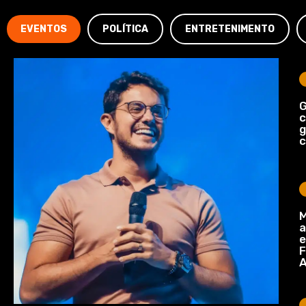
EVENTOS
POLÍTICA
ENTRETENIMENTO
G
c
c
M
a
e
F
A