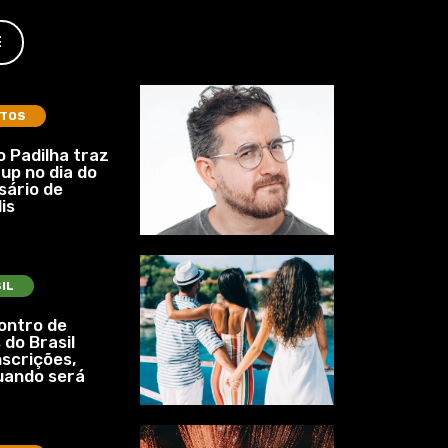
E
TOS
 Padilha traz
up no dia do
sário de
is
IL
ontro de
 do Brasil
nscrições,
uando será