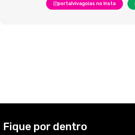
portalvivagoias no Insta
Fique por dentro