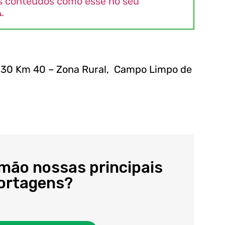
s conteúdos como esse no seu
A
.
330 Km 40 – Zona Rural, Campo Limpo de
 mão nossas principais
portagens?