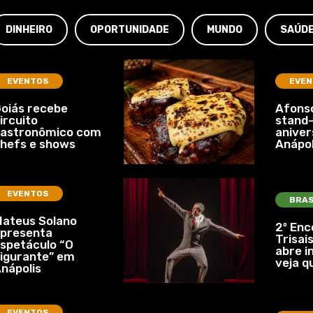
DINHEIRO
OPORTUNIDADE
MUNDO
SAÚD
EVENTOS
EVEN
oiás recebe
Afonso
ircuito
stand-
gastronômico com
aniver
hefs e shows
Anápol
EVENTOS
BRAS
ateus Solano
2º Enc
presenta
Trisais
spetáculo “O
abre i
igurante” em
veja q
nápolis
EVENTOS