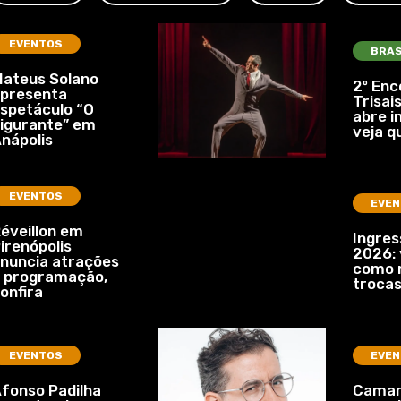
EVENTOS
BRAS
ateus Solano
2º Enc
presenta
Trisais
spetáculo “O
abre i
igurante” em
veja q
nápolis
EVENTOS
EVEN
éveillon em
Ingre
irenópolis
2026: 
nuncia atrações
como r
 programação,
troca
onfira
EVENTOS
EVEN
fonso Padilha
Camar