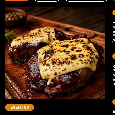
M
a
e
F
A
R
P
a
e
c
EVENTOS
A