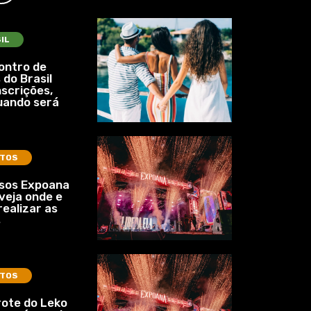
IL
ontro de
 do Brasil
nscrições,
uando será
TOS
ssos Expoana
veja onde e
ealizar as
s
TOS
ote do Leko