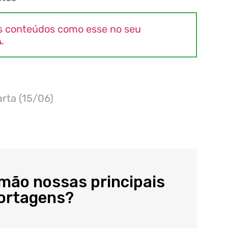
s conteúdos como esse no seu
A
.
rta (15/06)
 mão nossas principais
portagens?