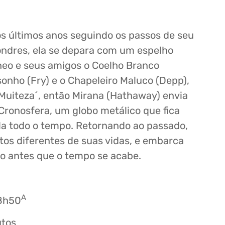
os últimos anos seguindo os passos de seu
ondres, ela se depara com um espelho
neo e seus amigos o Coelho Branco
sonho (Fry) e o Chapeleiro Maluco (Depp),
Muiteza´, então Mirana (Hathaway) envia
ronosfera, um globo metálico que fica
la todo o tempo. Retornando ao passado,
os diferentes de suas vidas, e embarca
ro antes que o tempo se acabe.
A
18h50
utos