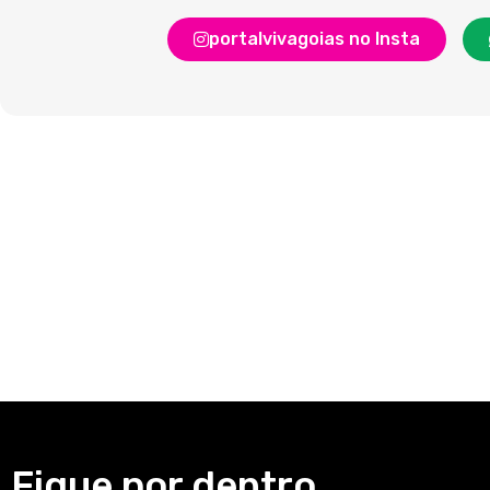
portalvivagoias no Insta
Fique por dentro