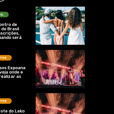
IL
ontro de
 do Brasil
nscrições,
uando será
TOS
ssos Expoana
veja onde e
ealizar as
s
TOS
ote do Leko