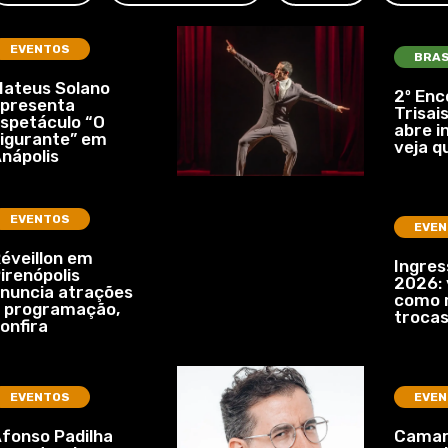
EVENTOS
BRAS
ateus Solano
2º Enc
presenta
Trisais
spetáculo “O
abre i
igurante” em
veja q
nápolis
EVENTOS
EVEN
éveillon em
Ingre
irenópolis
2026: 
nuncia atrações
como r
 programação,
troca
onfira
EVENTOS
EVEN
fonso Padilha
Camar