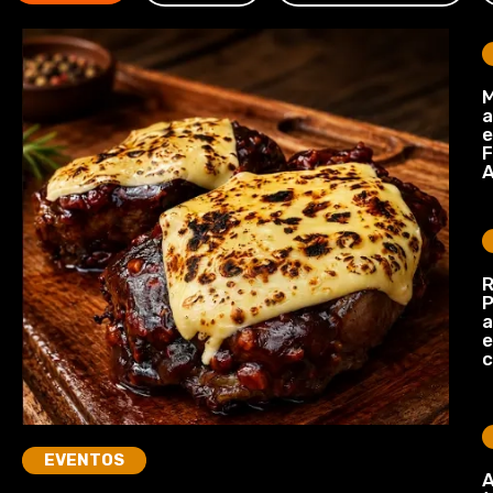
M
a
e
F
A
R
P
a
e
c
EVENTOS
A