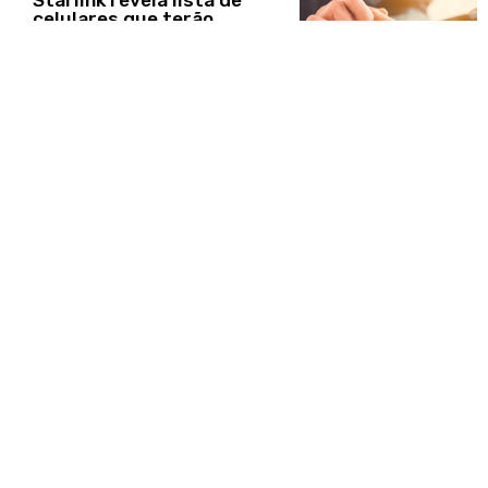
celulares que terão
internet gratuita, veja
INTERNACIONAL
Entenda porque o Pix
virou alvo dos Estados
Unidos
INTERNACIONAL
Influenciadora é
torturada e tem rosto
desfigurado em assalto
INTERNACIONAL
Pediatra é presa por
matar filha de 4 anos e