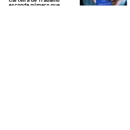
esconde número que
pode render dinheiro
DINHEIRO
Gasolina já supera os R$
7,00 em 6 estados do
Brasil; veja quais
DINHEIRO
Veja quem são os 10
homens mais ricos do
mundo
DINHEIRO
Notícia ruim para quem
tem conta no Nubank,