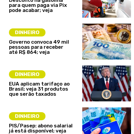
para quem paga via Pix
pode acabar; veja
DINHEIRO
Governo convoca 49 mil
pessoas para receber
até R$ 864; veja
DINHEIRO
EUA aplicam tarifaço ao
Brasil; veja 31 produtos
que serão taxados
DINHEIRO
PIS/Pasep: abono salarial
já está disponível; veja