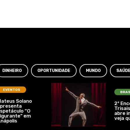
DINHEIRO
OPORTUNIDADE
MUNDO
SAÚD
EVENTOS
BRAS
ateus Solano
2º Enc
presenta
Trisais
spetáculo “O
abre i
igurante” em
veja q
nápolis