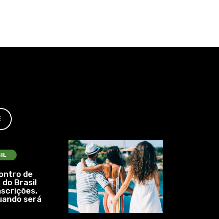
E
IL
ontro de
 do Brasil
nscrições,
uando será