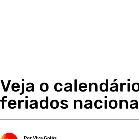
Veja o calendári
feriados nacion
Por Viva Goiás