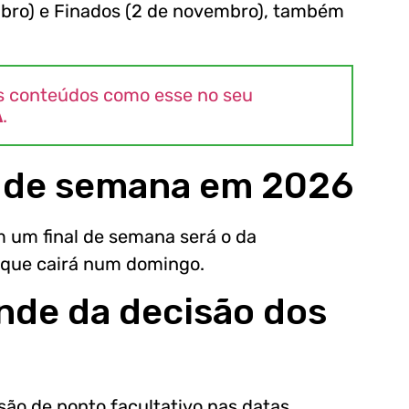
ubro) e Finados (2 de novembro), também
s conteúdos como esse no seu
A
.
al de semana em 2026
em um final de semana será o da
 que cairá num domingo.
nde da decisão dos
são de ponto facultativo nas datas