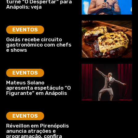
turnê “O Despertar” para
Anápolis; veja
EVENTOS
Goiás recebe circuito
gastronômico com chefs
e shows
EVENTOS
Mateus Solano
apresenta espetáculo “O
Figurante” em Anápolis
EVENTOS
Réveillon em Pirenópolis
anuncia atrações e
programação, confira