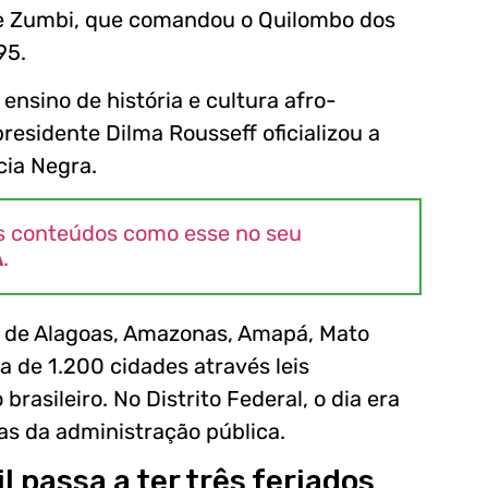
 de Zumbi, que comandou o Quilombo dos
95.
ensino de história e cultura afro-
presidente Dilma Rousseff oficializou a
cia Negra.
s conteúdos como esse no seu
A
.
s de Alagoas, Amazonas, Amapá, Mato
a de 1.200 cidades através leis
rasileiro. No Distrito Federal, o dia era
as da administração pública.
l passa a ter três feriados