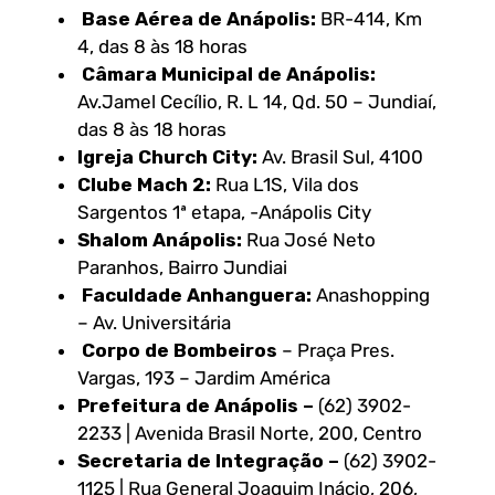
Base Aérea de Anápolis:
BR-414, Km
4, das 8 às 18 horas
Câmara Municipal de Anápolis:
Av.Jamel Cecílio, R. L 14, Qd. 50 – Jundiaí,
das 8 às 18 horas
Igreja Church City:
Av. Brasil Sul, 4100
Clube Mach 2:
Rua L1S, Vila dos
Sargentos 1ª etapa, -Anápolis City
Shalom Anápolis:
Rua José Neto
Paranhos, Bairro Jundiai
Faculdade Anhanguera:
Anashopping
– Av. Universitária
Corpo de Bombeiros
– Praça Pres.
Vargas, 193 – Jardim América
Prefeitura de Anápolis –
(62) 3902-
2233 | Avenida Brasil Norte, 200, Centro
Secretaria de Integração –
(62) 3902-
1125 | Rua General Joaquim Inácio, 206,