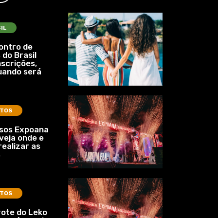
IL
ontro de
 do Brasil
nscrições,
uando será
TOS
ssos Expoana
veja onde e
ealizar as
s
TOS
ote do Leko