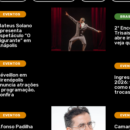
EVENTOS
BRAS
ateus Solano
2º Enc
presenta
Trisais
spetáculo “O
abre i
igurante” em
veja q
nápolis
EVENTOS
EVEN
éveillon em
Ingre
irenópolis
2026: 
nuncia atrações
como r
 programação,
troca
onfira
EVENTOS
EVEN
fonso Padilha
Camar