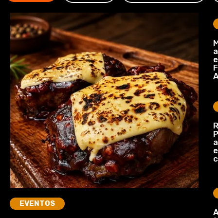
M
a
e
F
A
R
P
a
e
c
EVENTOS
A