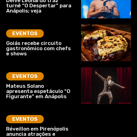
Deive Leonardo traz
turnê “O Despertar” para
Anápolis; veja
EVENTOS
Goiás recebe circuito
gastronômico com chefs
e shows
EVENTOS
Mateus Solano
apresenta espetáculo “O
Figurante” em Anápolis
EVENTOS
Réveillon em Pirenópolis
anuncia atrações e