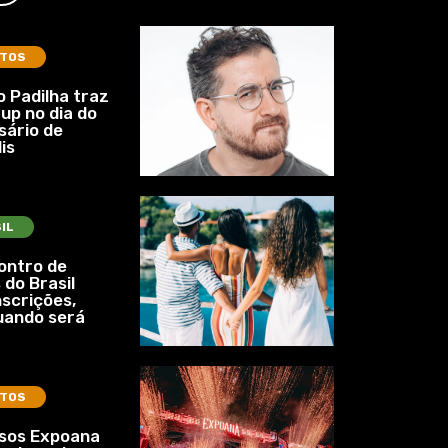
TOS
 Padilha traz
up no dia do
sário de
is
IL
ontro de
 do Brasil
nscrições,
uando será
TOS
ssos Expoana