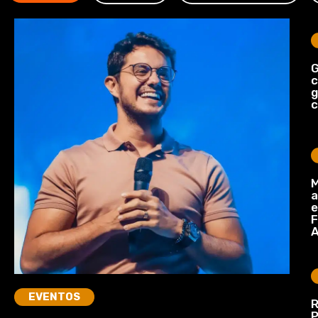
G
c
c
M
a
e
F
A
EVENTOS
R
P