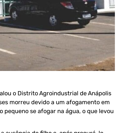
lou o Distrito Agroindustrial de Anápolis
eses morreu devido a um afogamento em
 o pequeno se afogar na água, o que levou
 ausência do filho e, após procurá-lo,