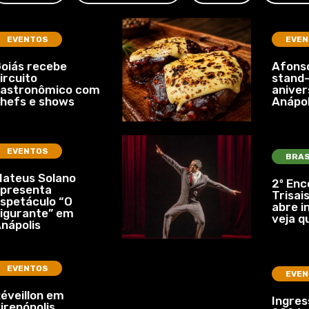
EVENTOS
EVEN
oiás recebe
Afonso
ircuito
stand-
gastronômico com
aniver
hefs e shows
Anápol
EVENTOS
BRAS
ateus Solano
2º Enc
presenta
Trisais
spetáculo “O
abre i
igurante” em
veja q
nápolis
EVENTOS
EVEN
éveillon em
Ingre
irenópolis