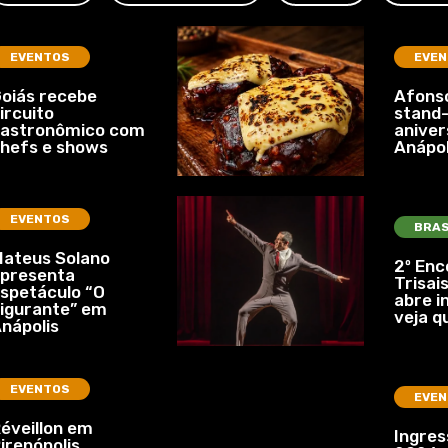
EVENTOS
EVEN
oiás recebe
Afonso
ircuito
stand-
gastronômico com
aniver
hefs e shows
Anápol
EVENTOS
BRAS
ateus Solano
2º Enc
presenta
Trisais
spetáculo “O
abre i
igurante” em
veja q
nápolis
EVENTOS
EVEN
éveillon em
Ingre
irenópolis