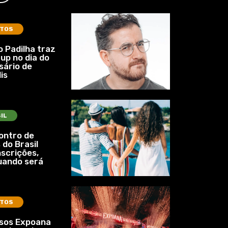
TOS
 Padilha traz
up no dia do
sário de
is
IL
ontro de
 do Brasil
nscrições,
uando será
TOS
ssos Expoana