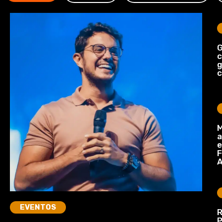
G
c
c
M
a
e
F
A
EVENTOS
R
P