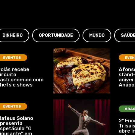
DINHEIRO
OPORTUNIDADE
MUNDO
SAÚD
EVENTOS
EVEN
oiás recebe
Afonso
ircuito
stand-
gastronômico com
aniver
hefs e shows
Anápol
EVENTOS
BRAS
ateus Solano
2º Enc
presenta
Trisais
spetáculo “O
abre i
igurante” em