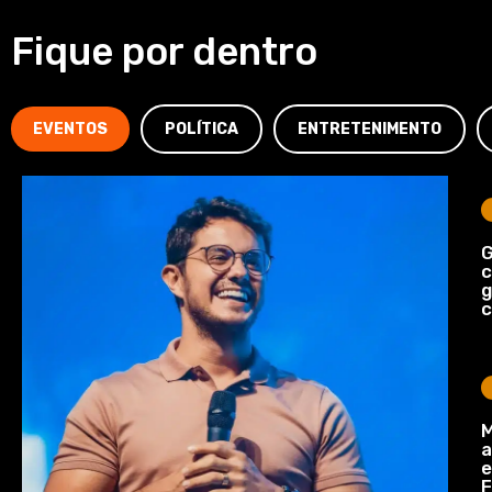
Fique por dentro
EVENTOS
POLÍTICA
ENTRETENIMENTO
G
c
c
M
a
e
F