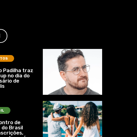
E
TOS
 Padilha traz
up no dia do
sário de
is
IL
ontro de
 do Brasil
nscrições,