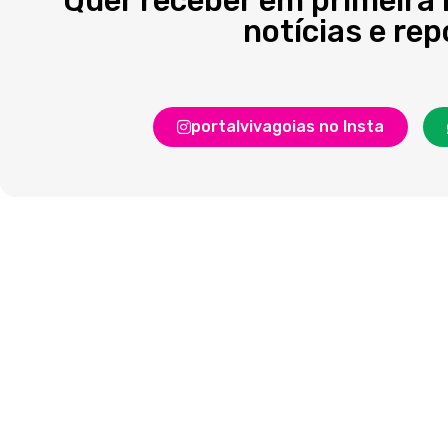
Quer receber em primeira
notícias e re
portalvivagoias no Insta