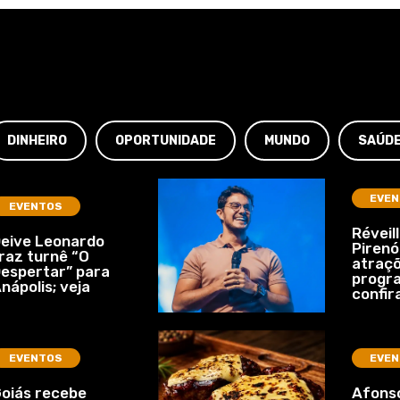
DINHEIRO
OPORTUNIDADE
MUNDO
SAÚD
EVEN
EVENTOS
Réveil
eive Leonardo
Pirenó
raz turnê “O
atraçõ
espertar” para
progr
nápolis; veja
confir
EVENTOS
EVEN
oiás recebe
Afonso