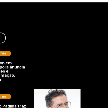
E
TOS
lon em
polis anuncia
es e
amação,
a
TOS
 Padilha traz