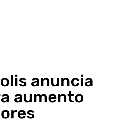
olis anuncia
ara aumento
dores