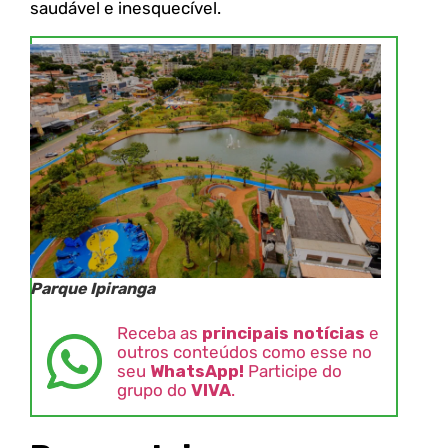
saudável e inesquecível.
Parque Ipiranga
Receba as
principais notícias
e
outros conteúdos como esse no
seu
WhatsApp!
Participe do
grupo do
VIVA
.