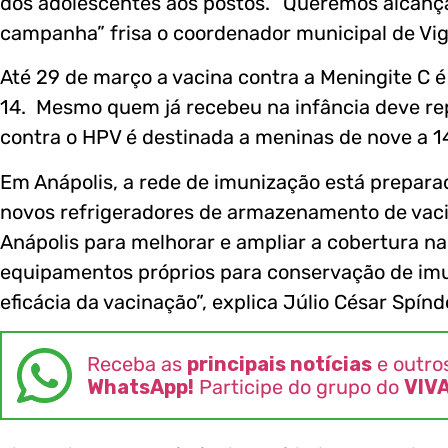
dos adolescentes aos postos. “Queremos alcança
campanha” frisa o coordenador municipal de Vigi
Até 29 de março a vacina contra a Meningite C é
14. Mesmo quem já recebeu na infância deve rep
contra o HPV é destinada a meninas de nove a 14
Em Anápolis, a rede de imunização está prepar
novos refrigeradores de armazenamento de vacin
Anápolis para melhorar e ampliar a cobertura n
equipamentos próprios para conservação de imun
eficácia da vacinação”, explica Júlio César Spínd
Receba as
principais notícias
e outro
WhatsApp!
Participe do grupo do
VIV