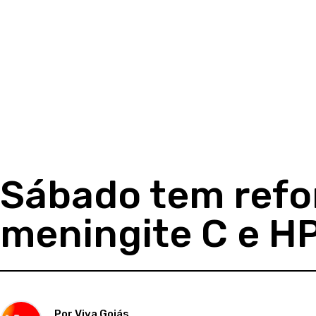
Sábado tem refo
meningite C e H
Por Viva Goiás