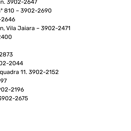
s/n. 3902-2647
o nº 810 – 3902-2690
2-2646
n, Vila Jaiara – 3902-2471
-2400
-2873
3902-2044
, quadra 11. 3902-2152
497
3902-2196
. 3902-2675