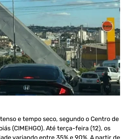
ntenso e tempo seco, segundo o Centro de
iás (CIMEHGO). Até terça-feira (12), os
e variando entre 35% e 90%. A partir de