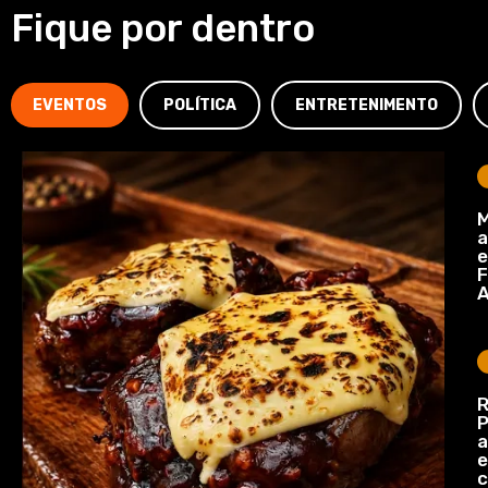
Fique por dentro
EVENTOS
POLÍTICA
ENTRETENIMENTO
M
a
e
F
A
R
P
a
e
c