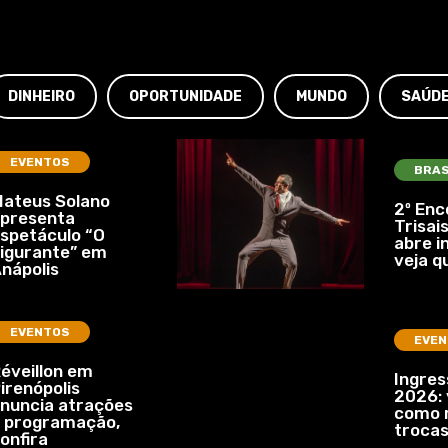
DINHEIRO
OPORTUNIDADE
MUNDO
SAÚD
EVENTOS
BRAS
ateus Solano
2º Enc
presenta
Trisais
spetáculo “O
abre i
igurante” em
veja q
nápolis
EVENTOS
EVEN
éveillon em
Ingre
irenópolis
2026: 
nuncia atrações
como r
 programação,
troca
onfira