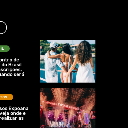
E
IL
ontro de
 do Brasil
nscrições,
uando será
TOS
ssos Expoana
veja onde e
ealizar as
s