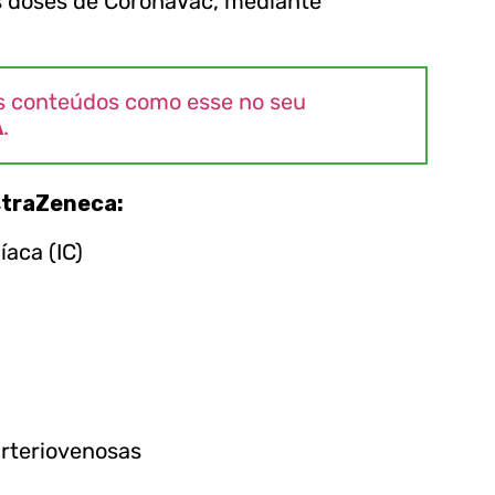
 doses de CoronaVac, mediante
s conteúdos como esse no seu
A
.
straZeneca:
aca (IC)
arteriovenosas