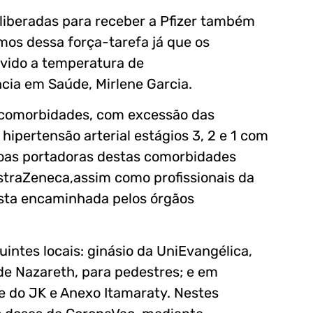
iberadas para receber a Pfizer também
os dessa força-tarefa já que os
evido a temperatura de
ncia em Saúde, Mirlene Garcia.
as comorbidades, com excessão das
 hipertensão arterial estágios 3, 2 e 1 com
oas portadoras destas comorbidades
traZeneca,assim como profissionais da
ista encaminhada pelos órgãos
intes locais: ginásio da UniEvangélica,
de Nazareth, para pedestres; e em
e do JK e Anexo Itamaraty. Nestes