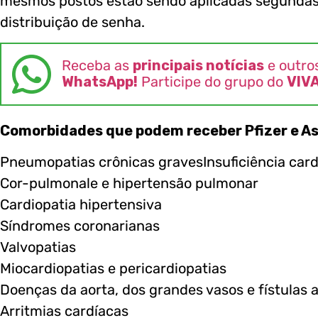
mesmos postos estão sendo aplicadas segundas
distribuição de senha.
Receba as
principais notícias
e outro
WhatsApp!
Participe do grupo do
VIV
Comorbidades que podem receber Pfizer e A
Pneumopatias crônicas gravesInsuficiência cardí
Cor-pulmonale e hipertensão pulmonar
Cardiopatia hipertensiva
Síndromes coronarianas
Valvopatias
Miocardiopatias e pericardiopatias
Doenças da aorta, dos grandes vasos e fístulas 
Arritmias cardíacas