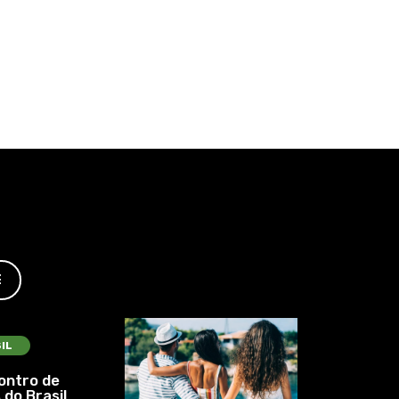
E
IL
ontro de
 do Brasil