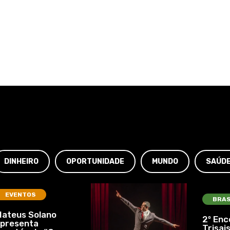
DINHEIRO
OPORTUNIDADE
MUNDO
SAÚD
EVENTOS
BRAS
ateus Solano
2º Enc
presenta
Trisais