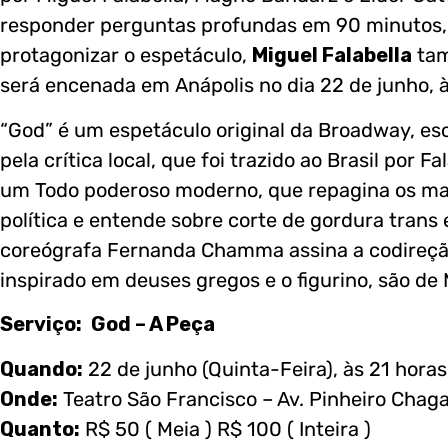
responder perguntas profundas em 90 minutos, 
protagonizar o espetáculo,
Miguel Falabella
tam
será encenada em Anápolis no dia 22 de junho, à
“God” é um espetáculo original da Broadway, es
pela crítica local, que foi trazido ao Brasil por
um Todo poderoso moderno, que repagina os ma
política e entende sobre corte de gordura trans e
coreógrafa Fernanda Chamma assina a codireção
inspirado em deuses gregos e o figurino, são de
Serviço:
God – A Peça
Quando:
22 de junho (Quinta-Feira), às 21 horas
Onde:
Teatro São Francisco – Av. Pinheiro Chag
Quanto:
R$ 50 ( Meia ) R$ 100 ( Inteira )