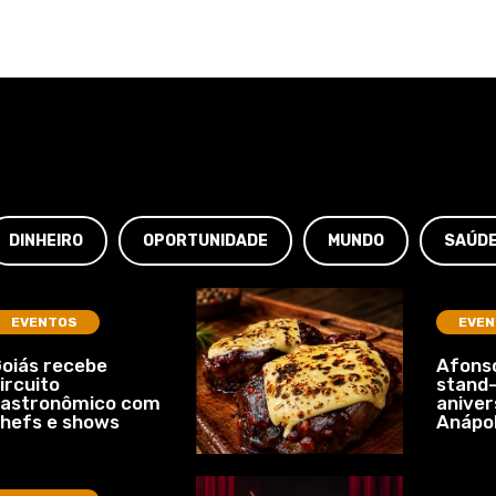
DINHEIRO
OPORTUNIDADE
MUNDO
SAÚD
EVENTOS
EVEN
oiás recebe
Afonso
ircuito
stand-
gastronômico com
aniver
hefs e shows
Anápol