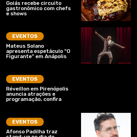
Goiás recebe circuito
gastronômico com chefs
e shows
EVENTOS
Mateus Solano
apresenta espetáculo “O
Figurante” em Anápolis
EVENTOS
Réveillon em Pirenópolis
anuncia atrações e
programação, confira
EVENTOS
Afonso Padilha traz
stand-up no dia do