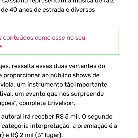
e Cassiano representam a música de raiz
s de 40 anos de estrada e diversos
s conteúdos como esse no seu
A
.
ges, ressalta essas duas vertentes do
 e proporcionar ao público shows de
 viola, um instrumento tão importante
estival, um evento que nos surpreende
ções”, completa Erivelson.
 autoral irá receber R$ 5 mil. O segundo
a categoria interpretação, a premiação é a
r) e R$ 2 mil (3º lugar).