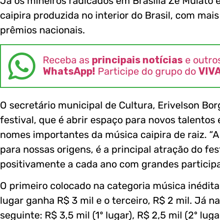
Já os mineiros radicados em Brasília Zé Mulato 
caipira produzida no interior do Brasil, com mai
prêmios nacionais.
Receba as
principais notícias
e outro
WhatsApp!
Participe do grupo do
VIV
O secretário municipal de Cultura, Erivelson Bor
festival, que é abrir espaço para novos talentos
nomes importantes da música caipira de raiz. “A
para nossas origens, é a principal atração do f
positivamente a cada ano com grandes participa
O primeiro colocado na categoria música inédita
lugar ganha R$ 3 mil e o terceiro, R$ 2 mil. Já n
seguinte: R$ 3,5 mil (1º lugar), R$ 2,5 mil (2º luga