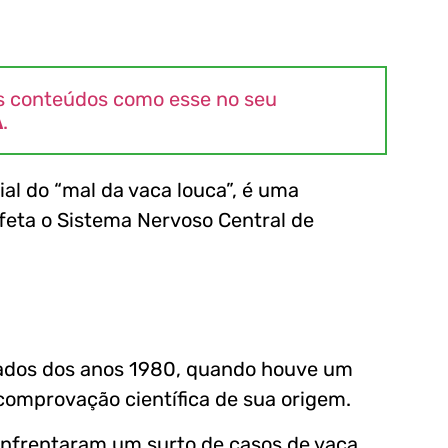
s conteúdos como esse no seu
A
.
al do “mal da vaca louca”, é uma
feta o Sistema Nervoso Central de
ados dos anos 1980, quando houve um
comprovação científica de sua origem.
enfrentaram um surto de casos de vaca