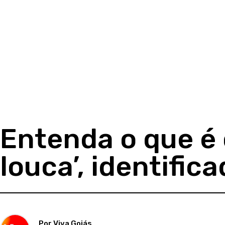
Entenda o que é 
louca’, identifi
Por Viva Goiás