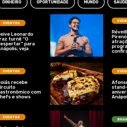
DINHEIRO
OPORTUNIDADE
MUNDO
SAÚD
EVEN
EVENTOS
Réveil
eive Leonardo
Pirenó
raz turnê “O
atraçõ
espertar” para
progr
nápolis; veja
confir
EVENTOS
EVEN
oiás recebe
Afonso
ircuito
stand-
gastronômico com
aniver
hefs e shows
Anápol
EVENTOS
BRAS