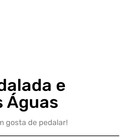
dalada e
s Águas
 gosta de pedalar!