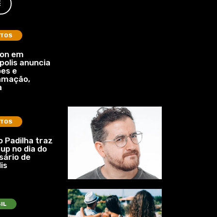
E
TOS
lon em
polis anuncia
es e
amação,
a
TOS
 Padilha traz
up no dia do
sário de
is
IL