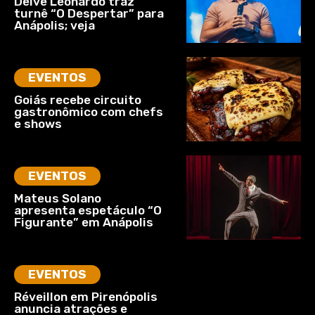
Deive Leonardo traz
turnê “O Despertar” para
Anápolis; veja
EVENTOS
Goiás recebe circuito
gastronômico com chefs
e shows
EVENTOS
Mateus Solano
apresenta espetáculo “O
Figurante” em Anápolis
EVENTOS
Réveillon em Pirenópolis
anuncia atrações e