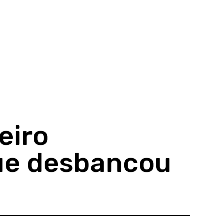
eiro
ue desbancou