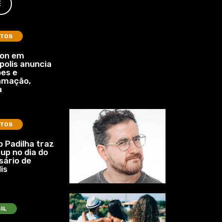
E
TOS
lon em
polis anuncia
es e
amação,
a
TOS
 Padilha traz
up no dia do
sário de
is
IL