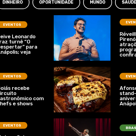
DINHEIRO
OPORTUNIDADE
MUNDO
SAÚD
EVEN
EVENTOS
Réveil
eive Leonardo
Pirenó
raz turnê “O
atraçõ
espertar” para
progr
nápolis; veja
confir
EVENTOS
EVEN
oiás recebe
Afonso
ircuito
stand-
gastronômico com
aniver
hefs e shows
Anápol
EVENTOS
BRAS