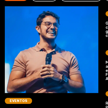
G
c
c
M
a
e
F
A
EVENTOS
R
P