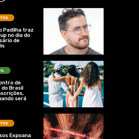
TOS
 Padilha traz
up no dia do
sário de
is
IL
ontro de
 do Brasil
nscrições,
uando será
TOS
ssos Expoana