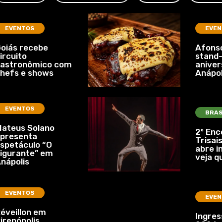
EVENTOS
EVEN
oiás recebe
Afonso
ircuito
stand-
gastronômico com
aniver
hefs e shows
Anápol
EVENTOS
BRAS
ateus Solano
2º Enc
presenta
Trisais
spetáculo “O
abre i
igurante” em
veja q
nápolis
EVENTOS
EVEN
éveillon em
Ingre
irenópolis