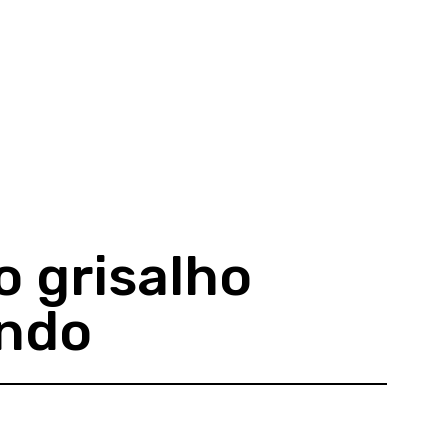
o grisalho
undo