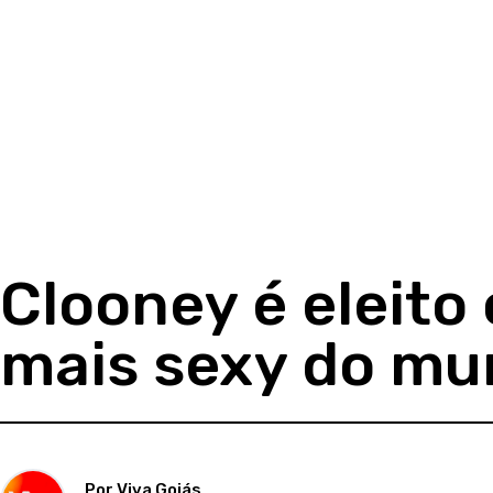
Clooney é eleito 
mais sexy do m
Por Viva Goiás