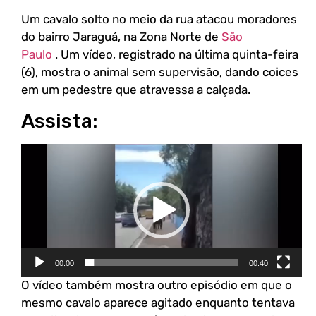
Um cavalo solto no meio da rua atacou moradores
do bairro Jaraguá, na Zona Norte de
São
Paulo
. Um vídeo, registrado na última quinta-feira
(6), mostra o animal sem supervisão, dando coices
em um pedestre que atravessa a calçada.
Assista:
Tocador
de
vídeo
00:00
00:40
O vídeo também mostra outro episódio em que o
mesmo cavalo aparece agitado enquanto tentava