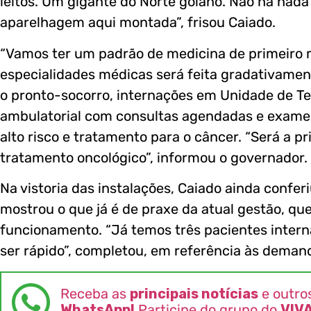
leitos. Um gigante do Norte goiano. Não há nada 
aparelhagem aqui montada”, frisou Caiado.
“Vamos ter um padrão de medicina de primeiro m
especialidades médicas será feita gradativame
o pronto-socorro, internações em Unidade de Te
ambulatorial com consultas agendadas e exames
alto risco e tratamento para o câncer. “Será a p
tratamento oncológico”, informou o governador.
Na vistoria das instalações, Caiado ainda confer
mostrou o que já é de praxe da atual gestão, qu
funcionamento. “Já temos três pacientes interna
ser rápido”, completou, em referência às demand
Receba as
principais notícias
e outro
WhatsApp!
Participe do grupo do
VIV