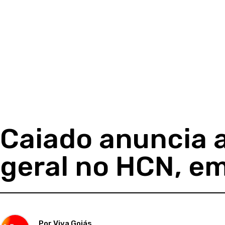
Caiado anuncia 
geral no HCN, e
Por Viva Goiás