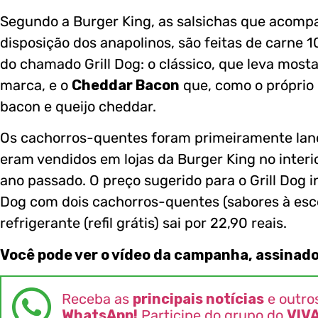
Segundo a Burger King, as salsichas que acompa
disposição dos anapolinos, são feitas de carne 
do chamado Grill Dog: o clássico, que leva most
marca, e o
Cheddar Bacon
que, como o próprio
bacon e queijo cheddar.
Os cachorros-quentes foram primeiramente lanç
eram vendidos em lojas da Burger King no interio
ano passado. O preço sugerido para o Grill Dog in
Dog com dois cachorros-quentes (sabores à esco
refrigerante (refil grátis) sai por 22,90 reais.
Você pode ver o vídeo da campanha, assinado
Receba as
principais notícias
e outro
WhatsApp!
Participe do grupo do
VIV