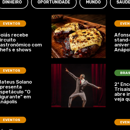
DINHEIRO
OPORTUNIDADE
MUNDO
SAÚD
EVENTOS
EVEN
oiás recebe
Afonso
ircuito
stand-
gastronômico com
aniver
hefs e shows
Anápol
EVENTOS
BRAS
ateus Solano
2º Enc
presenta
Trisais
spetáculo “O
abre i
igurante” em
veja q
nápolis
EVENTOS
EVEN