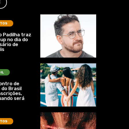
E
TOS
 Padilha traz
up no dia do
sário de
is
IL
ontro de
 do Brasil
nscrições,
uando será
TOS