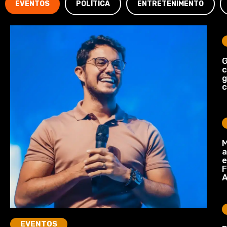
EVENTOS
POLÍTICA
ENTRETENIMENTO
G
c
c
M
a
e
F
A
EVENTOS