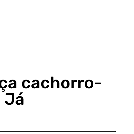
nça cachorro-
. Já