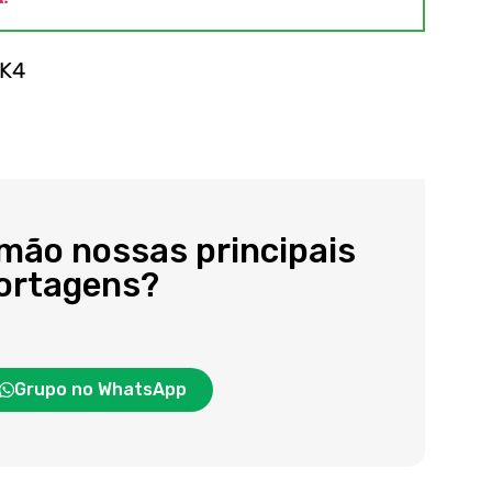
bK4
 mão nossas principais
portagens?
Grupo no WhatsApp