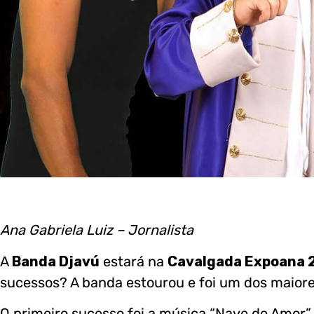
Ana Gabriela Luiz – Jornalista
A
Banda Djavú
estará na
Cavalgada Expoana 
sucessos? A banda estourou e foi um dos maiore
O primeiro sucesso foi a música “Nave de Amor”