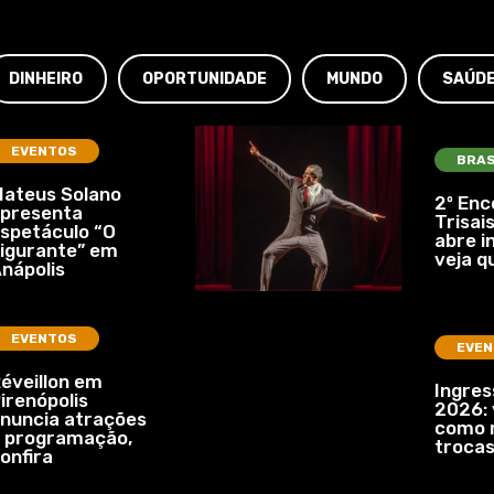
DINHEIRO
OPORTUNIDADE
MUNDO
SAÚD
EVENTOS
BRAS
ateus Solano
2º Enc
presenta
Trisais
spetáculo “O
abre i
igurante” em
veja q
nápolis
EVENTOS
EVEN
éveillon em
Ingre
irenópolis
2026: 
nuncia atrações
como r
 programação,
troca
onfira