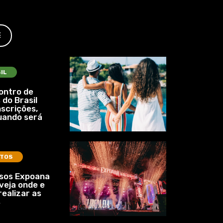
E
IL
ontro de
 do Brasil
nscrições,
uando será
TOS
ssos Expoana
veja onde e
ealizar as
s