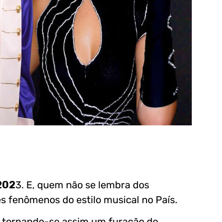
202
3. E, quem não se lembra dos
s fenômenos do estilo musical no País.
, tornando-se assim um furação do