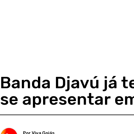
Banda Djavú já t
se apresentar e
Por Viva Goiás