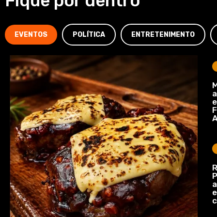
Fique por dentro
EVENTOS
POLÍTICA
ENTRETENIMENTO
M
a
e
F
A
R
P
a
e
c