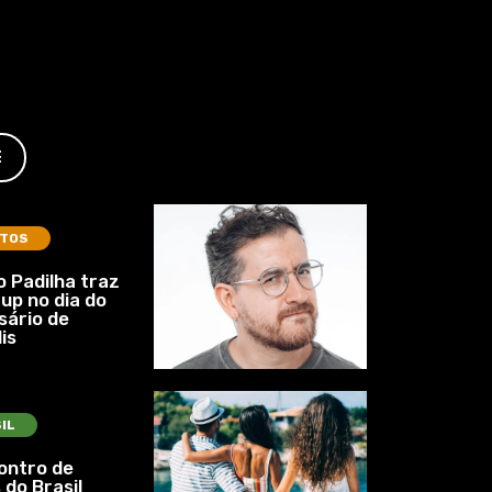
E
TOS
 Padilha traz
up no dia do
sário de
is
IL
ontro de
 do Brasil