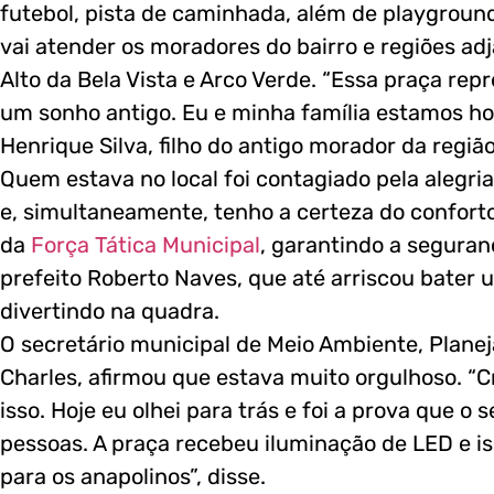
futebol, pista de caminhada, além de playground
vai atender os moradores do bairro e regiões ad
Alto da Bela Vista e Arco Verde. “Essa praça rep
um sonho antigo. Eu e minha família estamos h
Henrique Silva, filho do antigo morador da regi
Quem estava no local foi contagiado pela alegria.
e, simultaneamente, tenho a certeza do confor
da
Força Tática Municipal
, garantindo a seguran
prefeito Roberto Naves, que até arriscou bater
divertindo na quadra.
O secretário municipal de Meio Ambiente, Plan
Charles, afirmou que estava muito orgulhoso. “
isso. Hoje eu olhei para trás e foi a prova que 
pessoas. A praça recebeu iluminação de LED e is
para os anapolinos”, disse.