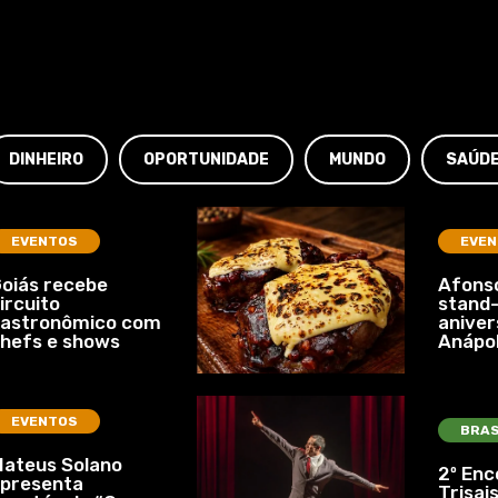
DINHEIRO
OPORTUNIDADE
MUNDO
SAÚD
EVENTOS
EVEN
oiás recebe
Afonso
ircuito
stand-
gastronômico com
aniver
hefs e shows
Anápol
EVENTOS
BRAS
ateus Solano
2º Enc
presenta
Trisais