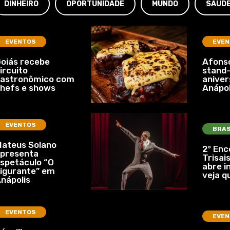
DINHEIRO
OPORTUNIDADE
MUNDO
SAÚD
EVENTOS
EVEN
oiás recebe
Afonso
ircuito
stand-
gastronômico com
aniver
hefs e shows
Anápol
EVENTOS
BRAS
ateus Solano
2º Enc
presenta
Trisais
spetáculo “O
abre i
igurante” em
veja q
nápolis
EVENTOS
EVEN