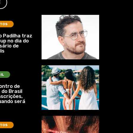
E
TOS
 Padilha traz
up no dia do
sário de
is
IL
ontro de
 do Brasil
nscrições,
uando será
TOS