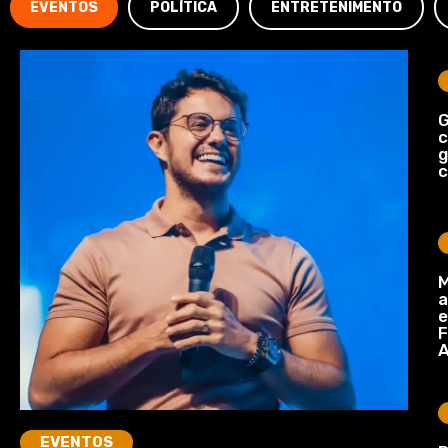
EVENTOS
POLÍTICA
ENTRETENIMENTO
G
c
c
M
a
e
F
A
EVENTOS