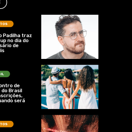
E
TOS
 Padilha traz
up no dia do
sário de
is
IL
ontro de
 do Brasil
nscrições,
uando será
TOS