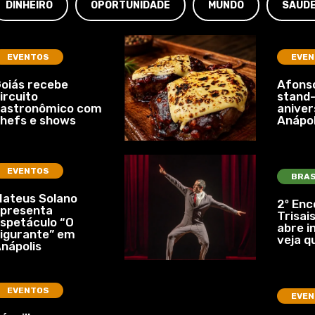
DINHEIRO
OPORTUNIDADE
MUNDO
SAÚD
EVENTOS
EVEN
oiás recebe
Afonso
ircuito
stand-
gastronômico com
aniver
hefs e shows
Anápol
EVENTOS
BRAS
ateus Solano
2º Enc
presenta
Trisais
spetáculo “O
abre i
igurante” em
veja q
nápolis
EVENTOS
EVEN