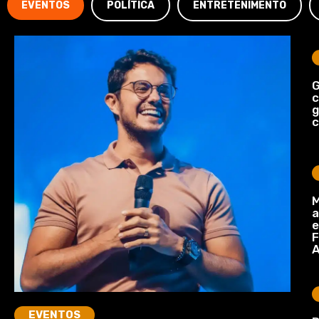
EVENTOS
POLÍTICA
ENTRETENIMENTO
G
c
c
M
a
e
F
A
EVENTOS