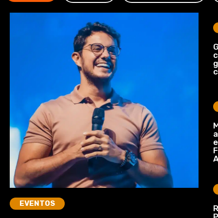
G
c
c
M
a
e
F
A
EVENTOS
R
P