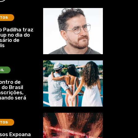
TOS
 Padilha traz
up no dia do
sário de
is
IL
ontro de
 do Brasil
nscrições,
uando será
TOS
ssos Expoana