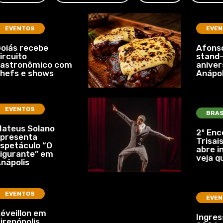
EVENTOS
EVEN
oiás recebe
Afonso
ircuito
stand-
gastronômico com
aniver
hefs e shows
Anápol
EVENTOS
BRAS
ateus Solano
2º Enc
presenta
Trisais
spetáculo “O
abre i
igurante” em
veja q
nápolis
EVENTOS
EVEN
éveillon em
Ingre
irenópolis