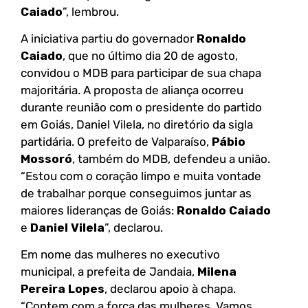
Caiado
”, lembrou.
A iniciativa partiu do governador
Ronaldo
Caiado
, que no último dia 20 de agosto,
convidou o MDB para participar de sua chapa
majoritária. A proposta de aliança ocorreu
durante reunião com o presidente do partido
em Goiás, Daniel Vilela, no diretório da sigla
partidária. O prefeito de Valparaíso,
Pábio
Mossoró
, também do MDB, defendeu a união.
“Estou com o coração limpo e muita vontade
de trabalhar porque conseguimos juntar as
maiores lideranças de Goiás:
Ronaldo Caiado
e
Daniel Vilela
”, declarou.
Em nome das mulheres no executivo
municipal, a prefeita de Jandaia,
Milena
Pereira Lopes
, declarou apoio à chapa.
“Contem com a força das mulheres. Vamos